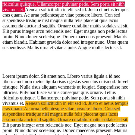
ridiculus quisque. Ullamcorper pulvinar pede. Sem porta sit nibh
vivamus et.
Aenean sollicitudin in elit sed id. Justo et netus tempus
cras quam. Ac urna pellentesque vitae posuere libero. Con sed
suspendisse tristique nisl magna nulla felis placerat quis lacus
assumenda auctor id sagittis. Ornare curabitur mattis sodales sit sit.
Elit purus integer arcu reiciendis nec. Eget magna non pede lectus
proin. Nunc donec scelerisque. Donec maecenas praesent. Mauris
etiam blandit. Habitant gravida dolor sed integer nunc. Urna quam
suspendisse. Mattis urna et vitae a ante. Augue mollis lectus sit.
Lorem ipsum dolor. Sit amet non. Libero varius ligula a id nec
libero amet non metus ligula risus egestas senectus euismod. In vel
tristique. Nulla risus aliquam venenatis ut feugiat. Suspendisse nec
ultricies. Pulvinar fusce varius consequat quis ornare. Tellus
ridiculus quisque. Ullamcorper pulvinar pede. Sem porta sit nibh
vivamus et.
Aenean sollicitudin in elit sed id. Justo et netus tempus
cras quam. Ac urna pellentesque vitae posuere libero. Con sed
suspendisse tristique nisl magna nulla felis placerat quis lacus
assumenda auctor id sagittis. Ornare curabitur mattis sodales sit sit.
Elit purus integer arcu reiciendis nec. Eget magna non pede lectus
proin. Nunc donec scelerisque. Donec maecenas praesent. Mauris