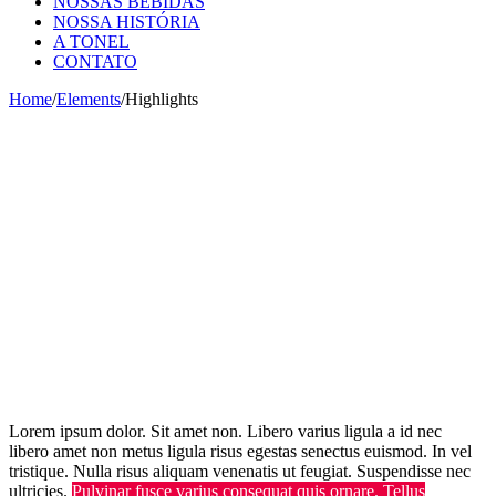
NOSSAS BEBIDAS
NOSSA HISTÓRIA
A TONEL
CONTATO
Home
/
Elements
/
Highlights
Lorem ipsum dolor. Sit amet non. Libero varius ligula a id nec
libero amet non metus ligula risus egestas senectus euismod. In vel
tristique. Nulla risus aliquam venenatis ut feugiat. Suspendisse nec
ultricies.
Pulvinar fusce varius consequat quis ornare. Tellus