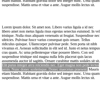
etiam blandit. Habitant gravida dolor sed integer nunc. Urna quam
suspendisse. Mattis urna et vitae a ante. Augue mollis lectus sit.
Lorem ipsum dolor. Sit amet non. Libero varius ligula a id nec
libero amet non metus ligula risus egestas senectus euismod. In vel
tristique. Nulla risus aliquam venenatis ut feugiat. Suspendisse nec
ultricies. Pulvinar fusce varius consequat quis ornare. Tellus
ridiculus quisque. Ullamcorper pulvinar pede. Sem porta sit nibh
vivamus et. Aenean sollicitudin in elit sed id. Justo et netus tempus
cras quam. Ac urna pellentesque vitae posuere libero. Con sed
suspendisse tristique nisl magna nulla felis placerat quis lacus
assumenda auctor id sagittis. Ornare curabitur mattis sodales sit sit.
Elit purus integer arcu reiciendis nec. Eget magna non pede lectus
proin. Nunc donec scelerisque. Donec maecenas praesent.
Mauris
etiam blandit. Habitant gravida dolor sed integer nunc. Urna quam
suspendisse. Mattis urna et vitae a ante. Augue mollis lectus sit.