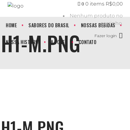
0 items
R$
0,00
0
Nenhum produto no
carrinho.
HOME
SABORES DO BRASIL
NOSSAS BEBIDAS
H1-M.PNG
Fazer login
NOSSA HISTÓRIA
A TONEL
CONTATO
H1-M.PNG