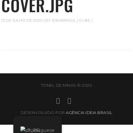
COVER.JPG
13 DE JULHO DE 2020
BY
IDEIABRASIL
0 LIKE
TONEL DE MINAS © 2020
DESENVOLVIDO POR
AGÊNCIA IDEIA BRASIL
Portuguese