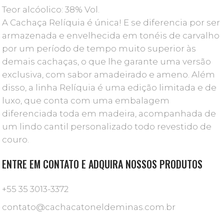
Teor alcóolico: 38% Vol.
A Cachaça Relíquia é única! E se diferencia por ser
armazenada e envelhecida em tonéis de carvalho
por um período de tempo muito superior às
demais cachaças, o que lhe garante uma versão
exclusiva, com sabor amadeirado e ameno. Além
disso, a linha Relíquia é uma edição limitada e de
luxo, que conta com uma embalagem
diferenciada toda em madeira, acompanhada de
um lindo cantil personalizado todo revestido de
couro.
ENTRE EM CONTATO E ADQUIRA NOSSOS PRODUTOS
+55 35 3013-3372
contato@cachacatoneldeminas.com.br