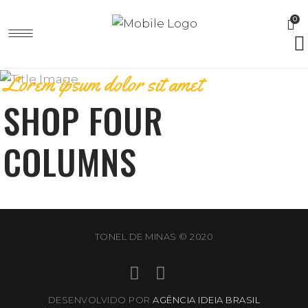
0
Lorem ipsum dolor sit amet
SHOP FOUR
COLUMNS
TONEL DE MINAS © 2020
DESENVOLVIDO POR
AGÊNCIA IDEIA BRASIL