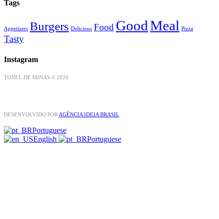
Tags
Good
Meal
Burgers
Food
Appetizers
Delicious
Pizza
Tasty
Instagram
TONEL DE MINAS © 2020
DESENVOLVIDO POR
AGÊNCIA IDEIA BRASIL
Portuguese
English
Portuguese