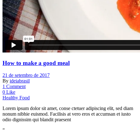
How to make a good meal
21 de setembro de 2017
By
ideiabrasil
1 Comment
0 Like
Healthy Food
Lorem ipsum dolor sit amet, conse ctetuer adipiscing elit, sed diam
nonum nibhie euismod. Facilisis at vero eros et accumsan et iusto
odio dignissim qui blandit praesent
”