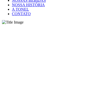
NOSSAS BEBIDAS
NOSSA HISTÓRIA
A TONEL
CONTATO
Lorem ipsum dolor sit amet
RIGHT SIDEBAR