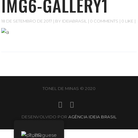
IMG6-GALLERY1
18 DE SETEMBRO DE 2017
BY
IDEIABRASIL
0 COMMENTS
0 LIKE
TONEL DE MINAS © 2020
DESENVOLVIDO POR
AGÊNCIA IDEIA BRASIL
Portuguese